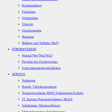
Krankmeldung
Formulare
Schulanfang
Übertritt
Sprechstunden
Beratung
Bildung und Teilhabe (BuT)
FÖRDERVEREIN
Warum?Wer?Was?Wie?
Projekte des Fördervereins
Unterstützungsmöglichkeiten
SERVICE
Netiquette
Regeln_Videokonferenzen
Nutzungsordnung M365 Schülerinnen/Schüler
IT_Internet-Nutzungsordnung_MLKS
Schultenant_Miteinwilligung
Elterninformation-Schulmanager