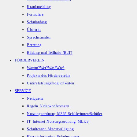
Krankmeldung
Formulare
Schulanfang
Übertritt
Sprechstunden
Beratung
Bildung und Teilhabe (BuT)
FÖRDERVEREIN
Warum?Wer?Was?Wie?
Projekte des Fördervereins
Unterstützungsmöglichkeiten
SERVICE
Netiquette
Regeln_Videokonferenzen
Nutzungsordnung M365 Schülerinnen/Schüler
IT_Internet-Nutzungsordnung_MLKS
Schultenant_Miteinwilligung
Elterninformation-Schulmanager