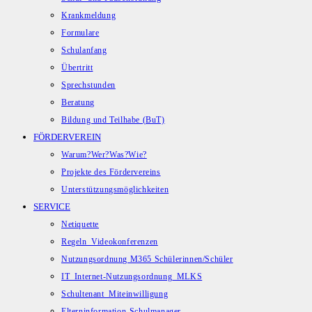
Krankmeldung
Formulare
Schulanfang
Übertritt
Sprechstunden
Beratung
Bildung und Teilhabe (BuT)
FÖRDERVEREIN
Warum?Wer?Was?Wie?
Projekte des Fördervereins
Unterstützungsmöglichkeiten
SERVICE
Netiquette
Regeln_Videokonferenzen
Nutzungsordnung M365 Schülerinnen/Schüler
IT_Internet-Nutzungsordnung_MLKS
Schultenant_Miteinwilligung
Elterninformation-Schulmanager