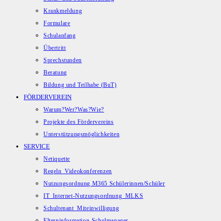
Krankmeldung
Formulare
Schulanfang
Übertritt
Sprechstunden
Beratung
Bildung und Teilhabe (BuT)
FÖRDERVEREIN
Warum?Wer?Was?Wie?
Projekte des Fördervereins
Unterstützungsmöglichkeiten
SERVICE
Netiquette
Regeln_Videokonferenzen
Nutzungsordnung M365 Schülerinnen/Schüler
IT_Internet-Nutzungsordnung_MLKS
Schultenant_Miteinwilligung
Elterninformation-Schulmanager